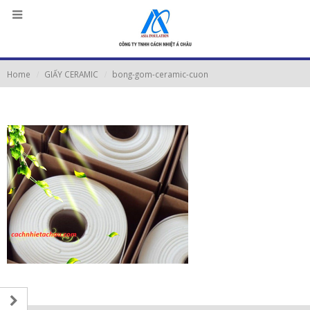
Home
GIẤY CERAMIC
bong-gom-ceramic-cuon